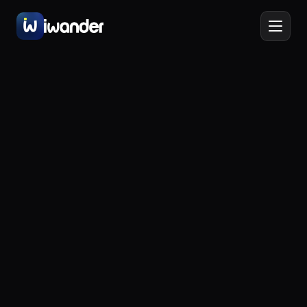
ES
Barcelona
Spain
Amsterdam
Netherlands
New York
USA
Berlin
Germany
Lisbon
Portugal
Prague
Czechia