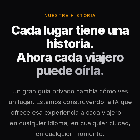
Tikal
Guatemala
NUESTRA HISTORIA
Cada lugar tiene una
Bagan
Myanmar
historia.
Ahora cada viajero
Easter Island
Chile
puede oírla.
Ephesus
Türkiye
Un gran guía privado cambia cómo ves
Lalibela
Ethiopia
un lugar. Estamos construyendo la IA que
ofrece esa experiencia a cada viajero —
TYPE
ANY PLACE
TO START A WALK
en cualquier idioma, en cualquier ciudad,
en cualquier momento.