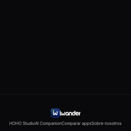
completa está en nuestra
política de privacidad
.
DOWNLOAD ON THE
COMING SOON TO
App Store
Google Play
HOHO Studio
AI Companion
Comparar apps
Sobre nosotros