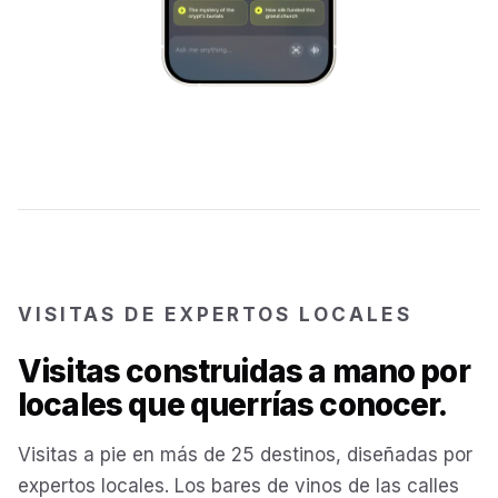
Reykjavík
Iceland
Brussels
Belgium
Chicago
USA
Montréal
Canada
VISITAS DE EXPERTOS LOCALES
Buenos Aires
Argentina
Visitas construidas a mano por
locales que querrías conocer.
Famagusta
Cyprus
Visitas a pie en más de 25 destinos, diseñadas por
Hallstatt
Austria
expertos locales. Los bares de vinos de las calles