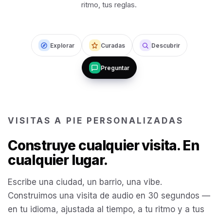
ritmo, tus reglas.
Budapest
Hungary
San Francisco
USA
Explorar
Curadas
Descubrir
Preguntar
New Orleans
USA
Boston
USA
VISITAS A PIE PERSONALIZADAS
Washington DC
USA
Construye cualquier visita. En
cualquier lugar.
Sydney
Australia
Escribe una ciudad, un barrio, una vibe.
Construimos una visita de audio en 30 segundos —
Copenhagen
Denmark
en tu idioma, ajustada al tiempo, a tu ritmo y a tus