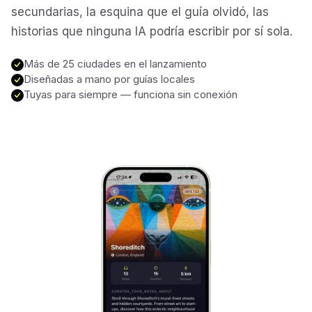
secundarias, la esquina que el guía olvidó, las
Mont-Saint-Michel
historias que ninguna IA podría escribir por sí sola.
France
Más de 25 ciudades en el lanzamiento
Cinque Terre
Diseñadas a mano por guías locales
Italy
Tuyas para siempre — funciona sin conexión
Carcassonne
France
Český Krumlov
Czechia
Sintra
Portugal
Dubrovnik
Croatia
Matera
Italy