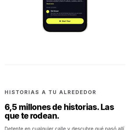
Kotor
Montenegro
Annecy
France
Colmar
France
Hoi An
Vietnam
San Gimignano
Italy
HISTORIAS A TU ALREDEDOR
6,5 millones de historias. Las
Bangkok
Thailand
que te rodean.
Cairo
Detente en cualquier calle y descubre qué pasó allí.
Egypt