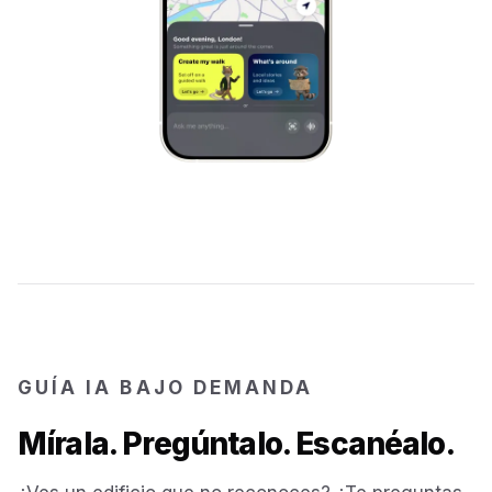
Jerusalem
Israel
Cartagena
Colombia
SITES & LANDMARKS
Pompeii
Italy
Machu Picchu
Peru
Petra
Jordan
GUÍA IA BAJO DEMANDA
Angkor Wat
Cambodia
Mírala. Pregúntalo. Escanéalo.
Versailles
France