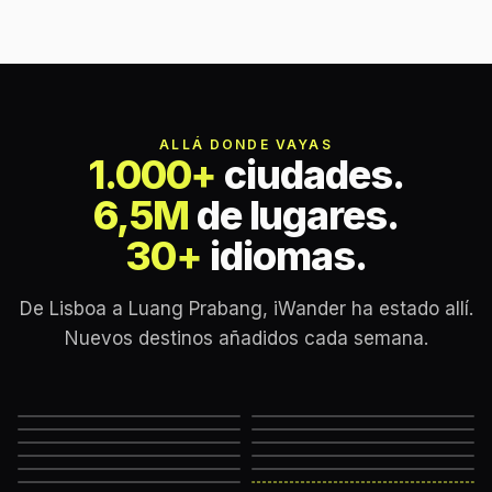
ALLÁ DONDE VAYAS
1.000+
ciudades.
6,5M
de lugares.
30+
idiomas.
De Lisboa a Luang Prabang, iWander ha estado allí.
Nuevos destinos añadidos cada semana.
Lisbon
London
New York
Rome
Marrakech
Mexico City
Edinburgh
Hanoi
Reykjavik
Cape Town
Machu Picchu
Somewhere else