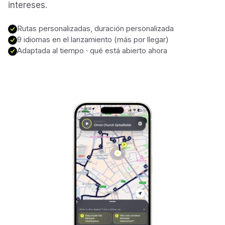
intereses.
Stockholm
Sweden
Rutas personalizadas, duración personalizada
9 idiomas en el lanzamiento (más por llegar)
Munich
Germany
Adaptada al tiempo · qué está abierto ahora
Kraków
Poland
Porto
Portugal
Seville
Spain
Naples
Italy
Bruges
Belgium