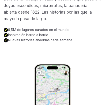
Joyas escondidas, microrrutas, la panadería
abierta desde 1822. Las historias por las que la
Marrakech
Morocco
mayoría pasa de largo.
Hanoi
6,5M de lugares curados en el mundo
Vietnam
Inspiración barrio a barrio
Nuevas historias añadidas cada semana
Cape Town
South Africa
Mexico City
Mexico
Rio de Janeiro
Brazil
Mumbai
India