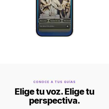
Bagan
Myanmar
Easter Island
Chile
Ephesus
Türkiye
Lalibela
Ethiopia
TYPE
ANY PLACE
TO START A WALK
CONOCE A TUS GUÍAS
Elige tu voz. Elige tu
perspectiva.