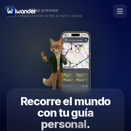
Barcelona
Spain
ES
Map preview
paste a Mapbox token in the script to enable
Amsterdam
Netherlands
New York
USA
Berlin
Germany
Lisbon
Portugal
Recorre el mundo
Prague
Czechia
con tu
guía
Florence
Italy
personal
.