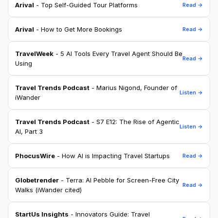
Arival
- Top Self-Guided Tour Platforms
Read →
Arival
- How to Get More Bookings
Read →
TravelWeek
- 5 AI Tools Every Travel Agent Should Be
Read →
Using
Travel Trends Podcast
- Marius Nigond, Founder of
Listen →
iWander
Travel Trends Podcast
- S7 E12: The Rise of Agentic
Listen →
AI, Part 3
PhocusWire
- How AI is Impacting Travel Startups
Read →
Globetrender
- Terra: AI Pebble for Screen-Free City
Read →
Walks (iWander cited)
StartUs Insights
- Innovators Guide: Travel