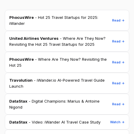
PhocusWire
- Hot 25 Travel Startups for 2025:
Read →
iWander
United Airlines Ventures
- Where Are They Now?
Read →
Revisiting the Hot 25 Travel Startups for 2025
PhocusWire
- Where Are They Now? Revisiting the
Read →
Hot 25
Travolution
- iWander.io AI-Powered Travel Guide
Read →
Launch
DataStax
- Digital Champions: Marius & Antoine
Read →
Nigond
DataStax
- Video: iWander AI Travel Case Study
Watch →