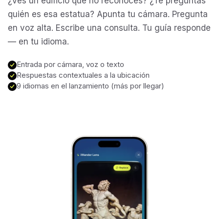
¿Ves un edificio que no reconoces? ¿Te preguntas
quién es esa estatua? Apunta tu cámara. Pregunta
Alhambra
Spain
en voz alta. Escribe una consulta. Tu guía responde
— en tu idioma.
Stonehenge
UK
Entrada por cámara, voz o texto
Respuestas contextuales a la ubicación
9 idiomas en el lanzamiento (más por llegar)
Taj Mahal
India
Chichén Itzá
Mexico
Borobudur
Indonesia
Meteora
Greece
Tikal
Guatemala