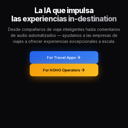
La IA que impulsa
Brussels
Belgium
las experiencias in-destination
Chicago
USA
Desde compañeros de viaje inteligentes hasta comentarios
de audio automatizados — ayudamos a las empresas de
viajes a ofrecer experiencias excepcionales a escala.
Montréal
Canada
For Travel Apps
Buenos Aires
Argentina
For HOHO Operators
Famagusta
Cyprus
Hallstatt
Austria
Mont-Saint-Michel
France