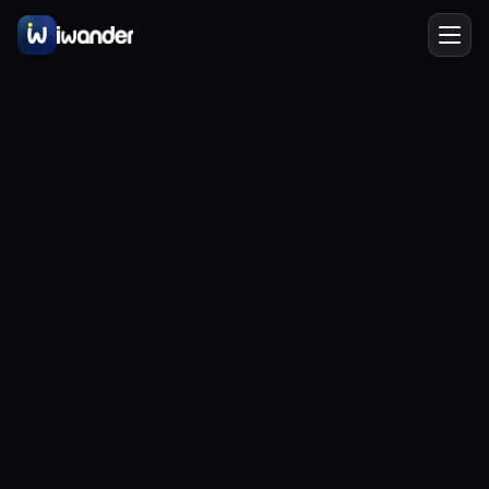
Amsterdam
Netherlands
ES
New York
USA
Berlin
Germany
Lisbon
Portugal
Prague
Czechia
Florence
Italy
Edinburgh
Scotland